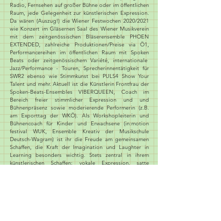
Radio, Fernsehen auf großer Bühne oder im öffentlichen
Raum, jede Gelegenheit zur künstlerischen Expression.
Da wären (Auszug!) die Wiener Festwochen 2020/2021
wie Konzert im Gläsernen Saal des Wiener Musikverein
mit dem zeitgenössischen Bläserensemble PHOEN
EXTENDED, zahlreiche Produktionen/Preise via Ö1,
Performancereihen im öffentlichen Raum mit Spoken
Beats oder zeitgenössischem Variété, internationale
Jazz/Performance - Touren, Sprecherinnentätigkeit für
SWR2 ebenso wie Stimmkunst bei PULS4 Show Your
Talent und mehr. Aktuell ist die Künstlerin Frontfrau der
Spoken-Beats-Ensembles VIBERQUEEN, Coach im
Bereich freier stimmlicher Expression und und
Bühnenpräsenz sowie moderierende Performerin (z.B.
am Exporttag der WKÖ). Als Workshopleiterin und
Bühnencoach für Kinder und Erwachsene (in:motion
festival WUK, Ensemble Kreativ der Musikschule
Deutsch-Wagram) ist ihr die Freude am gemeinsamen
Schaffen, die Kraft der Imagination und Laughter in
Learning besonders wichtig. Stets zentral in ihrem
künstlerischen Schaffen: vokale Expression, satte
Bühnenpräsenz, die Liebe zu Klang, Musik und Sprache,
Mut zu Schönheit wie Wahnsinn
und eine ordentliche
Portion Humor!