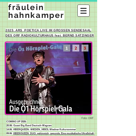
fräulein
hahnkamper
2025: ARS_POETICA LIVE IM GROSSEN SENDESAAL
DES ORF RADIOKULTURHAUS feat. BERND SATZINGER
Foto: ORF
COMING UP 2026:
20.06: Guest Big Band Deutsch-Wagram
14.06. VIBERQUEEN: WIEDEN_VIBES, Wiedner Kultursommer
09.06.
VIBERQUEEN_DUO: gehinmich, segunde. Eine musikalische UltraSchall-