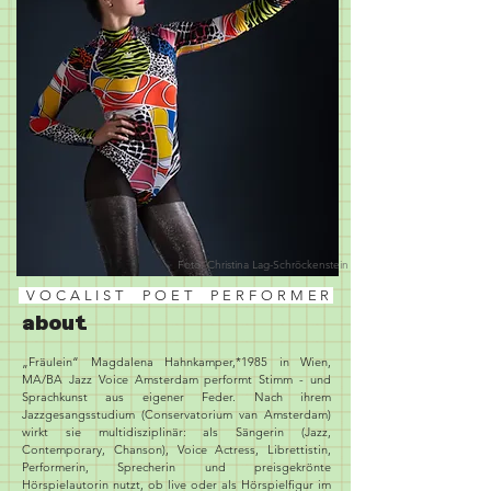
Foto: Christina Lag-Schröckenstein
VOCALIST POET PERFORMER
about
„Fräulein“ Magdalena Hahnkamper,
*1985
in Wien,
MA/BA Jazz Voice Amsterdam performt Stimm - und
Sprachkunst aus eigener Feder. Nach ihrem
Jazzgesangsstudium (Conservatorium van Amsterdam)
wirkt sie multidisziplinär: als Sängerin (Jazz,
Contemporary, Chanson), Voice Actress, Librettistin,
Performerin, Sprecherin und preisgekrönte
Hörspielautorin nutzt, ob live oder als Hörspielfigur im