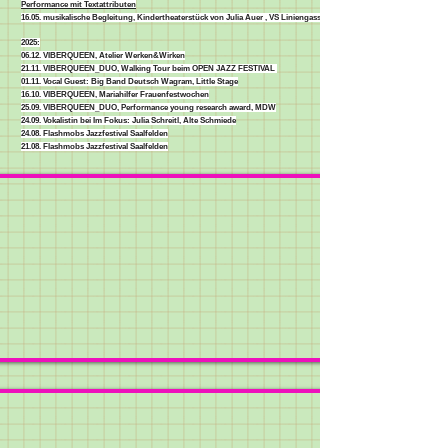
Performance mit Textattributen
16.05. musikalische Begleitung, Kindertheaterstück von Julia Auer , VS Liniengasse
2025:
06.12. VIBERQUEEN, Atelier Werken&Wirken
21.11. VIBERQUEEN_DUO, Walking Tour beim OPEN JAZZ FESTIVAL
01.11. Vocal Guest: Big Band Deutsch Wagram, Little Stage
16.10. VIBERQUEEN, Mariahilfer Frauenfestwochen
25.09. VIBERQUEEN_DUO, Performance young research award, MDW
24.09. Vokalistin bei Im Fokus: Julia Schreitl, Alte Schmiede
24.08. Flashmobs Jazzfestival Saalfelden
21.08. Flashmobs Jazzfestival Saalfelden