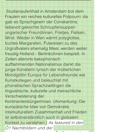
Studienaufenthalt in Amsterdam bot dem
Fraulein ein reiches kulturelles Potpourri: da
gab es Sprachgewirr der Conskantine,
liebevoll gekochte Schnupfensuppen
ungarischer Freundinnen, Frietjes, Fietsen,
Wind. Wieder in Wien wärmt polyglottes,
buntes Margareten, Pulareisen zu des
Urgroßvaters ehemalig Meer, werden weiter
freudig Holland - Berlinbühnen bespielt. In
Zeiten allerorts kakophonisch
aufflammenden Nationalismus dankt die
junge Künstlerin lyrisch der mütterlichen
Mondgöttin Europa für Lebensfreunde wie
Foto by Kilian Franer
Kunstkollegen und beleuchtet mit
phonetischen Sprachzwillingen die
linguistische, kulturelle und menschliche
Verschwisterung der
KontinentenbürgerInnen. (Anmerkung: Die
europäische Idee von Demokratie,
interkulturellem Zusammenhalt und Frieden
ist selbstverständlich auch in globalem
Kontext zu verstehen.)
As featured in den
Ö1 Nachtbildern und der