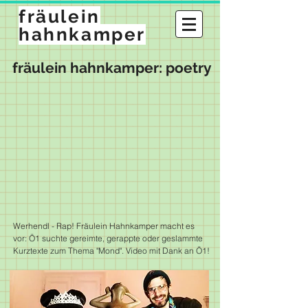
fräulein
hahnkamper
fräulein hahnkamper: poetry
Werhendl - Rap! Fräulein Hahnkamper macht es
vor: Ö1 suchte gereimte, gerappte oder geslammte
Kurztexte zum Thema "Mond". Video mit Dank an Ö1!