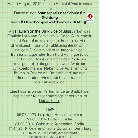
Martin Hagen, 2019 für sein Hörspiel
"Feminismus
im
Dunkeln" den
Sonderpreis der Schule
für
Dichtung
beim
Ö1 Kurzhörspielwettbewerb TRACK5
' !
Als
Fräulein on the Dark Side of Bass
vertont das
Fräulein Lyrik von Feminismus, Dada, Sinnlichkeit,
und Surrealem aus eigener Feder, dies via
Stimmkunst, Figur und Publikumsinteraktion. In
stetigem Dialog mit dem soundgewaltigen
Bühnenantagonisten Bernhard Hollinger (Live
Electronica, Bass) entführt es das Publikum
multigenrial in die geheimnisvolle Welt der
Lyrikperformance. Neben Live-Auftritten und
Touren in Österreich, Deutschland und den
Niederlanden, widmet sich das Duo der
Hörspielproduktion.
Eine Rezension der Performance anlässlich der
Ingolstädter KünstlerInnentage findet sich im
Donaukurier
.
LIVE:
06.07.2020
Leipziger Hörspielsommer
21.03.2019
Ludwig, Berlin
24.03.2019
Geheimer Kunstsalon, Berlin
17.04.2019
Österreichische Botschaft, Den Haag
19.04.2019
Mezrab, Amsterdam
08.05.2019
Brick 5 Wien