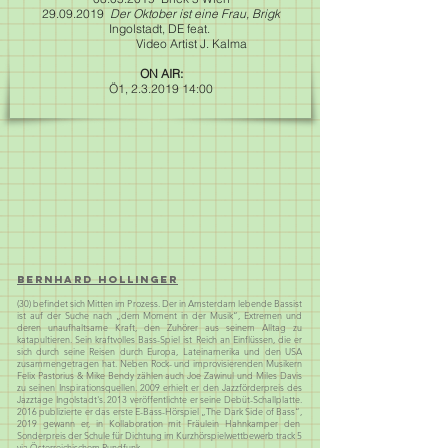
29.09.2019
Der Oktober ist eine Frau, Brigk
Ingolstadt, DE feat.
Video Artist J. Kalma
ON AIR:
Ö1, 2.3.2019 14:00
Bernhard Hollinger
(30) befindet sich Mitten im Prozess. Der in Amsterdam lebende Bassist
ist auf der Suche nach „dem Moment in der Musik“, Extremen und
deren unaufhaltsame Kraft, den Zuhörer aus seinem Alltag zu
katapultieren. Sein kraftvolles Bass-Spiel ist Reich an Einflüssen, die er
sich durch seine Reisen durch Europa, Lateinamerika und den USA
zusammengetragen hat. Neben Rock- und improvisierenden Musikern
Felix Pastorius & Mike Bendy zählen auch Joe Zawinul und Miles Davis
zu seinen Inspirationsquellen. 2009 erhielt er den Jazzförderpreis des
Jazztage Ingolstadt's. 2013 veröffentlichte er seine Debüt-Schallplatte.
2016 publizierte er das erste E-Bass-Hörspiel „The Dark Side of Bass“,
2019 gewann er, in Kollaboration mit Fräulein Hahnkamper den
Sonderpreis der Schule für Dichtung im Kurzhörspielwettbewerb track 5
via Österreichischem Rundfunk.