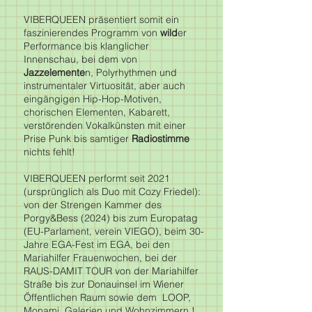
VIBERQUEEN präsentiert somit ein
faszinierendes Programm von
wild
er
Performance bis klanglicher
Innenschau, bei dem von
Jazzelemente
n, Polyrhythmen und
instrumentaler Virtuosität, aber auch
eingängigen Hip-Hop-Motiven,
chorischen Elementen, Kabarett,
verstörenden Vokalkünsten mit einer
Prise Punk bis samtiger
Radiostimme
nichts fehlt!
VIBERQUEEN performt seit 2021
(ursprünglich als Duo mit Cozy Friedel):
von der Strengen Kammer des
Porgy&Bess (2024) bis zum Europatag
(EU-Parlament, verein VIEGO), beim 30-
Jahre EGA-Fest im EGA, bei den
Mariahilfer Frauenwochen, bei der
RAUS-DAMIT TOUR von der Mariahilfer
Straße bis zur Donauinsel im Wiener
Öffentlichen Raum sowie dem LOOP,
Monami, Galerien und Wohnzimmern !