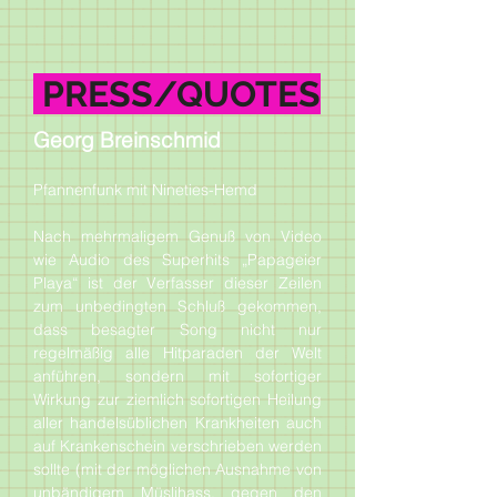
PRESS/QUOTES
Georg Breinschmid
Pfannenfunk mit Nineties-Hemd
Nach mehrmaligem Genuß von Video
wie Audio des Superhits „Papageier
Playa“ ist der Verfasser dieser Zeilen
zum unbedingten Schluß gekommen,
dass besagter Song nicht nur
regelmäßig alle Hitparaden der Welt
anführen, sondern mit sofortiger
Wirkung zur ziemlich sofortigen Heilung
aller handelsüblichen Krankheiten auch
auf Krankenschein verschrieben werden
sollte (mit der möglichen Ausnahme von
unbändigem Müslihass, gegen den