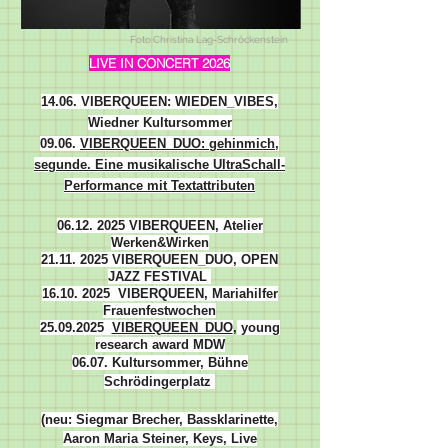
Foto:Christina Lag-Schröckenstein
LIVE IN CONCERT 2026
14.06. VIBERQUEEN: WIEDEN_VIBES,
Wiedner Kultursommer
09.06.
VIBERQUEEN_DUO: gehinmich,
segunde. Eine musikalische UltraSchall-
Performance mit Textattributen
06.12.
2025
VIBERQUEEN, Atelier
Werken&Wirken
21.11.
2025
VIBERQUEEN_DUO, OPEN
JAZZ FESTIVAL
16.10.
2025
VIBERQUEEN, Mariahilfer
Frauenfestwochen
25.09.
2025
VIBERQUEEN_DUO
,
young
research award MDW
06.07. Kultursommer, Bühne
Schrödingerplatz
(neu: Siegmar Brecher, Bassklarinette,
Aaron Maria Steiner, Keys, Live