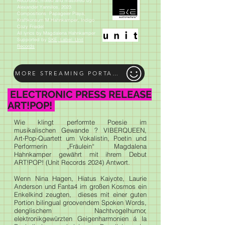
Recorded, mixed and mastered by
Alexander Yannillos, 2023
Compositions: Papageier Playa,
Kraftkonsum M.Hahnkamper, Indigo
Cozy Friedel
All lyrics by Magdalena Hahnkamper
Supported by
SKE, Label: Unit
Records
MORE STREAMING PORTALS
ELECTRONIC PRESS RELEASE
ART!POP!
Wie klingt performte Poesie im
musikalischen Gewande ? VIBERQUEEN,
Art-Pop-Quartett um Vokalistin, Poetin und
Performerin „Fräulein“ Magdalena
Hahnkamper gewährt mit ihrem Debut
ART!POP! (Unit Records 2024) Antwort.
Wenn Nina Hagen, Hiatus Kaiyote, Laurie
Anderson und Fanta4 im großen Kosmos ein
Enkelkind zeugten, dieses mit einer guten
Portion bilingual groovendem Spoken Words,
denglischem Nachtvogelhumor,
elektronikgewürzten Geigenharmonien á la