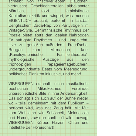
schreibt von frischverliebten Blautönen,
vertauscht Geschlechterrollen altbekannter
Märchen, rotzt feministische
Kapitalismuskritik und wispert, was mensch
EIGENTLICH braucht, performt in tanzbar
Denglischem Dada-Rap von Partyvögeln im
Vintage-Style. Der intrinsische Rhythmus der
Poesie bietet stets den idealen Nährboden
für saftigste Rhythmen – und umgekehrt.
Live zu genießen außerdem: Freud’scher
Reggae zum Mitmachen, kurz
„Kanalsystemische Familientherapie“,
mythologische Auszüge aus den
triphoppigen Papageientagebüchern,
undergroundsatte Beats vom Meeresgrund,
politisches Plankton inklusive, und mehr!
VIBERQUEEN erschafft einen musikalisch-
poetischen Mikrokosmos, verbindet
unterschiedliche Stile in ihrer Andersartigkeit.
Das schlägt sich auch auf der Bühne nieder,
wo - teils gemeinsam mit dem Publikum –
performt wird, was das Zeug hält! Mit Mut
zum Wahnsinn wie Schönheit, Melancholie
und Humor, zuweilen sanft, oft wild, bewegt
VIBERQUEEN Körper, Herzen, Ohren und
Intellekte der Hörerschaft!