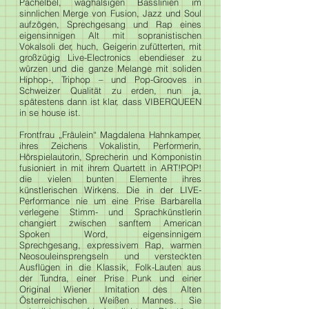
Pachelbel, waghalsigen Basslinien im
sinnlichen Merge von Fusion, Jazz und Soul
aufzögen, Sprechgesang und Rap eines
eigensinnigen Alt mit sopranistischen
Vokalsoli der, huch, Geigerin zufütterten, mit
großzügig Live-Electronics ebendieser zu
würzen und die ganze Melange mit soliden
Hiphop-, Triphop – und Pop-Grooves in
Schweizer Qualität zu erden, nun ja,
spätestens dann ist klar, dass VIBERQUEEN
in se house ist.
Frontfrau „Fräulein“ Magdalena Hahnkamper,
ihres Zeichens Vokalistin, Performerin,
Hörspielautorin, Sprecherin und Komponistin
fusioniert in mit ihrem Quartett in ART!POP!
die vielen bunten Elemente ihres
künstlerischen Wirkens. Die in der LIVE-
Performance nie um eine Prise Barbarella
verlegene Stimm- und Sprachkünstlerin
changiert zwischen sanftem American
Spoken Word, eigensinnigem
Sprechgesang, expressivem Rap, warmen
Neosouleinsprengseln und versteckten
Ausflügen in die Klassik, Folk-Lauten aus
der Tundra, einer Prise Punk und einer
Original Wiener Imitation des Alten
Österreichischen Weißen Mannes. Sie