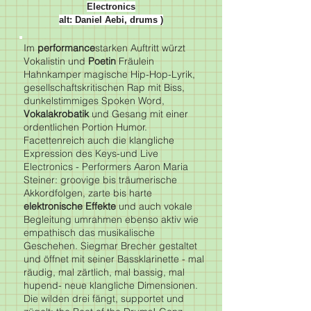
Electronics
alt: Daniel Aebi, drums )
Im
performance
starken Auftritt würzt
Vokalistin und
Poetin
Fräulein
Hahnkamper magische Hip-Hop-Lyrik,
gesellschaftskritischen Rap mit Biss,
dunkelstimmiges Spoken Word,
Vokalakrobatik
und Gesang mit einer
ordentlichen Portion Humor.
Facettenreich auch die klangliche
Expression des Keys-und Live
Electronics - Performers Aaron Maria
Steiner: groovige bis träumerische
Akkordfolgen, zarte bis harte
elektronische Effekte
und auch vokale
Begleitung umrahmen ebenso aktiv wie
empathisch das musikalische
Geschehen. Siegmar Brecher gestaltet
und öffnet mit seiner Bassklarinette - mal
räudig, mal zärtlich, mal bassig, mal
hupend- neue klangliche Dimensionen.
Die wilden drei fängt, supportet und