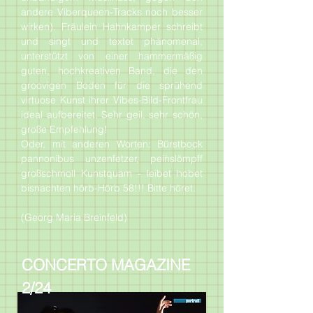
andere Viberqueen-Tracks noch besser
wirken). Fräulein Hahnkamper schreibt
und singt und textet phänomenal,
unterstützt von einer hammermäßig
guten, hochkreativen Band, die den
groovigen Boden für die sprühend
virtuose Kunst ihrer Vibes-Bild-Frontfrau
ideal aufbereitet. Sehr geil, sehr schön,
große Empfehlung!
Oder, mit anderen Worten: Bürstbock
pannonibus unzenfetzer, peinslömpff
großschmoll Kunstquam - leibet hobet
bisnachten hörb-Hörb 58!!! Bitte höret.
(Georg Maria Breinfeld)
CONCERTO MAGAZINE
2/24