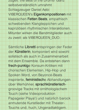
zügelt: the Beat of the Drums! Ganz
selbstverständlich umrahmt
Schlagzeuger Daniel Aebi
VIBERQUEEN's
Eigenkompositionen
mit
klassischen
Fetten Beats
, empathisch
schwebenden Klangteppichen und
kapriziösen rhythmischen Interaktionen.
Mitunter wirken die Bandmitglieder auch
zu zweit: als VIBERQUEEN_DUO.
Sämtliche
Libretti
entspringen der Feder
der
Künstlerin
; komponiert wird sowohl
solistisch als auch in Zusammenarbeit
mit dem Ensemble. Da entstehen dann
frech-punkig
e Konsum-Kritiken mit
chorischen Elementen, Hip-Hop und
Spoken Word, von Beyoncé-Beats
inspirierte,
feministisch
e Abhandlungen
über Werhühner,
sprachkünstlerisch
-
groovige Tracks mit ornithologischem
Touch (siehe Videoproduktion
Papageier Playa!) und natürlich barock
anmutende Kunstlieder mit Theater-
Touchs und, huch, Ungeradtaktigem.