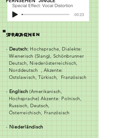
FERNSEHEN JINGLE
Special Effect: Vocal Distortion
-00:23
sprachen
SPRACHEN
-
Deutsch:
Hochsprache, Dialekte:
Wienerisch (Slang), Schönbrunner
Deutsch, Niederösterreichisch,
Norddeutsch , Akzente:
Ostslawisch, Türkisch, Französisch
-
Englisch
(Amerikanisch,
Hochsprache) Akzente: Polnisch,
Russisch, Deutsch,
Österreichisch, Französisch
-
Niederländisch