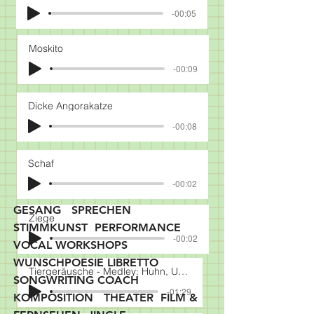
-00:05
Moskito
-00:09
Dicke Angorakatze
-00:08
Schaf
-00:02
GESANG SPRECHEN
Ziege
STIMMKUNST PERFORMANCE
-00:02
VOCAL WORKSHOPS
WUNSCHPOESIE LIBRETTO
Tiergeräusche - Medley: Huhn, Uhu, Hund, Strauß, Hase, Affe
SONGWRITING COACH
-01:29
KOMPOSITION THEATER FILM &