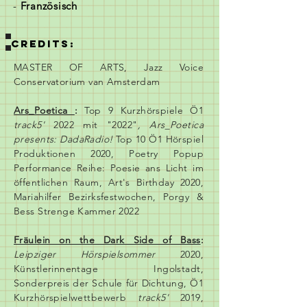
-
Französisch
CREDITS:
MASTER OF ARTS, Jazz Voice
Conservatorium van Amsterdam
Ars_Poetica
:
Top 9 Kurzhörspiele Ö1
track5'
2022 mit "2022"
, Ars_Poetica
presents: DadaRadio!
Top 10 Ö1 Hörspiel
Produktionen 2020, Poetry Popup
Performance Reihe: Poesie ans Licht im
öffentlichen Raum, Art's Birthday 2020,
Mariahilfer Bezirksfestwochen, Porgy &
Bess Strenge Kammer 2022
Fräulein on the Dark Side of Bass
:
Leipziger Hörspielsommer
2020,
Künstlerinnentage Ingolstadt,
Sonderpreis der Schule für Dichtung, Ö1
Kurzhörspielwettbewerb
track5'
2019,