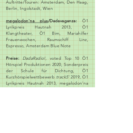
Auftritte/Touren: Amsterdam, Den Haag,
Berlin, Ingolstadt, Wien
megalodon'na plus
/Dadavaganza:
Ö1
Lyrikpreis Hautnah 2013, Ö1
Klangtheater, Ö1 Bim, Mariahilfer
Frauenwochen, Raumschiff Linz,
Espresso, Amsterdam Blue Note
Preise:
DadaRadio!,
voted
Top 10 Ö1
Hörspiel Produktionen 2020,
Sonderpreis
der Schule für Dichtung, Ö1
Kurzhörspielwettbewerb
track5'
2019, Ö1
Lyrikpreis Hautnah 2013, megalodon'na
plus, top 5 poets Ö1 #
rapthemoon
On Air:
Ö1 Kunstradio, Ö1 Nachtbilder,
Ö1 Spielräume, Frauentag via Radio
Orange, PULS 4 SHOW YOUR TALENT
One Woman Show:
Bezirksmuseum