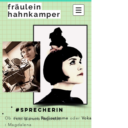
fräulein
hahnkamper
#SPRECHERIN
Ob samtig pure
Radiostimme
oder
Vokalakrobatik
Foto: Manuela Hageneder
:
Magdalena